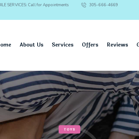
ILE SERVICES: Call for Appointments
305-666-4669
ome
About Us
Services
Offers
Reviews
TOYS