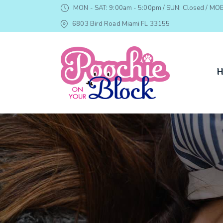
MON - SAT: 9:00am - 5:00pm / SUN: Closed / MOB
6803 Bird Road Miami FL 33155
H