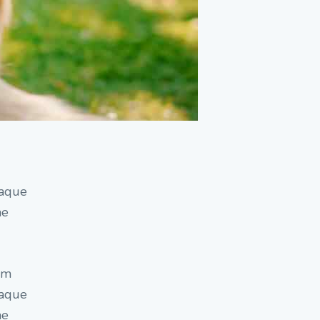
eaque
ae
em
eaque
ae