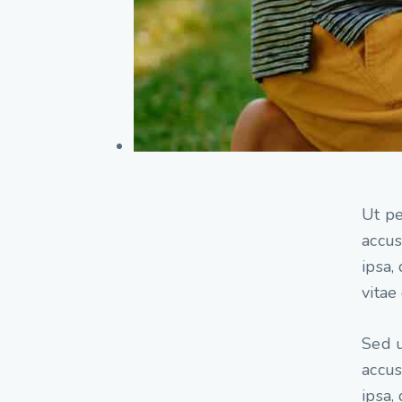
Ut pe
accu
ipsa,
vitae
Sed u
accu
ipsa,