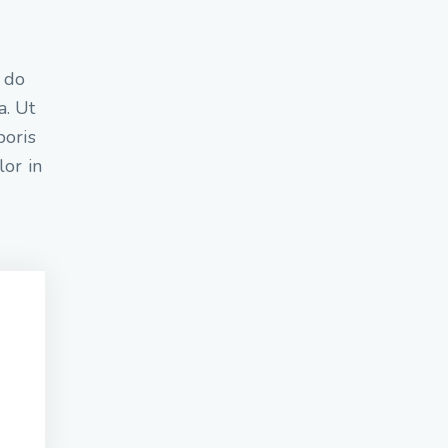
d do
a. Ut
boris
lor in