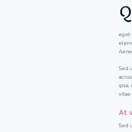
eget 
eleme
Aenea
Sed u
accu
ipsa,
vitae
At 
Sed u