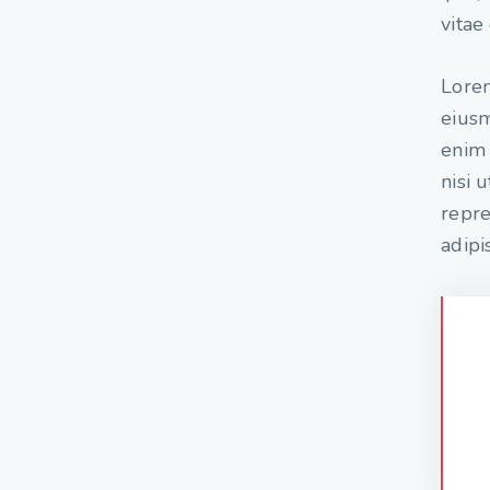
vitae
Lorem
eiusm
enim 
nisi 
repre
adipis