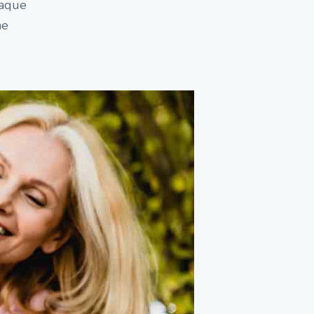
eaque
ae