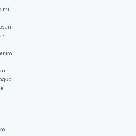
m mi
 ipsum
mus
 enim.
em
eaque
ae
em